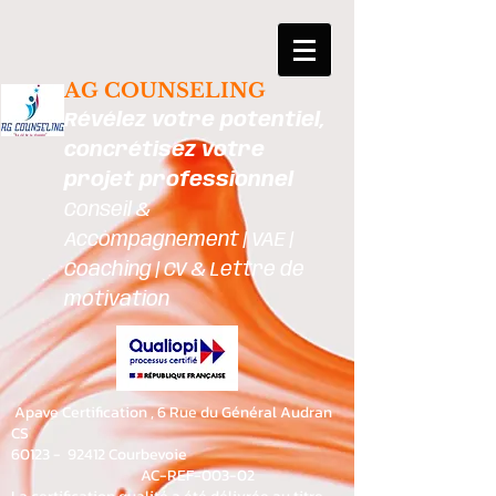
AG COUNSELING
Révélez votre potentiel,
concrétisez votre
projet professionnel
Conseil &
Accompagnement | VAE |
Coaching | CV & Lettre de
motivation
Apave Certification , 6 Rue du Général Audran
CS
60123 - 92412 Courbevoie
AC-REF-003-02