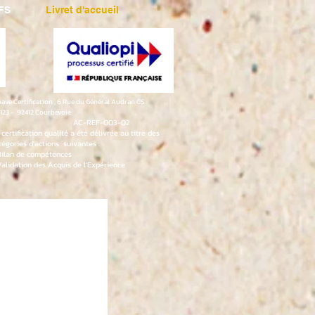
FS
Livret d'accueil
ave Certification , 6 Rue du Général Audran CS
123 - 92412 Courbevoie
AC-REF-003-02
 certification qualité a été délivrée au titre des
tégories d'actions suivantes :
Bilan de compétences
Validation des Acquis de l'Expérience