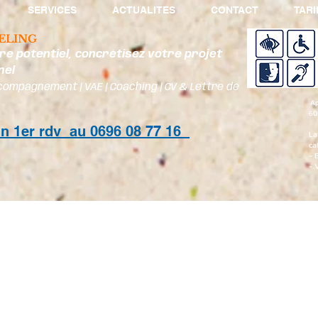
SERVICES
ACTUALITES
CONTACT
TARI
ELING
re potentiel, concrétisez votre projet
nel
compagnement | VAE | Coaching | CV & Lettre de
Ap
60
un 1er rdv au 0696 08 77 16
La
ca
- 
- 